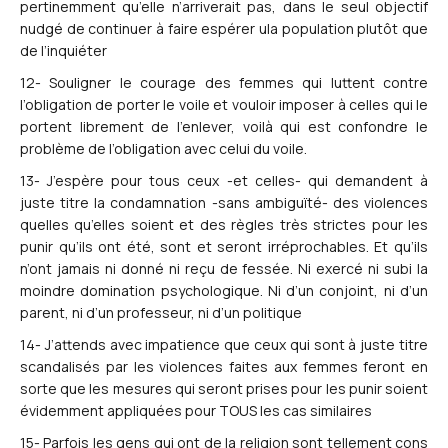
pertinemment qu’elle n’arriverait pas, dans le seul objectif
nudgé de continuer à faire espérer ula population plutôt que
de l’inquiéter
12- Souligner le courage des femmes qui luttent contre
l’obligation de porter le voile et vouloir imposer à celles qui le
portent librement de l’enlever, voilà qui est confondre le
problème de l’obligation avec celui du voile.
13- J’espère pour tous ceux -et celles- qui demandent à
juste titre la condamnation -sans ambiguïté- des violences
quelles qu’elles soient et des règles très strictes pour les
punir qu’ils ont été, sont et seront irréprochables. Et qu’ils
n’ont jamais ni donné ni reçu de fessée. Ni exercé ni subi la
moindre domination psychologique. Ni d’un conjoint, ni d’un
parent, ni d’un professeur, ni d’un politique
14- J’attends avec impatience que ceux qui sont à juste titre
scandalisés par les violences faites aux femmes feront en
sorte que les mesures qui seront prises pour les punir soient
évidemment appliquées pour TOUS les cas similaires
15- Parfois les gens qui ont de la religion sont tellement cons