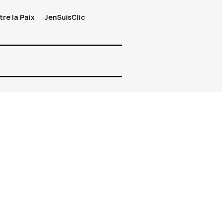
tre la Paix
JenSuisClic