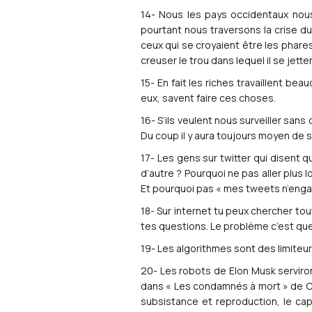
14- Nous les pays occidentaux nous 
pourtant nous traversons la crise du
ceux qui se croyaient être les phares 
creuser le trou dans lequel il se jette
15- En fait les riches travaillent be
eux, savent faire ces choses.
16- S’ils veulent nous surveiller san
Du coup il y aura toujours moyen de 
17- Les gens sur twitter qui disent
d’autre ? Pourquoi ne pas aller plus
Et pourquoi pas « mes tweets n’eng
18- Sur internet tu peux chercher to
tes questions. Le problème c’est que
19- Les algorithmes sont des limiteur
20- Les robots de Elon Musk serviron
dans « Les condamnés à mort » de Cla
subsistance et reproduction, le capi