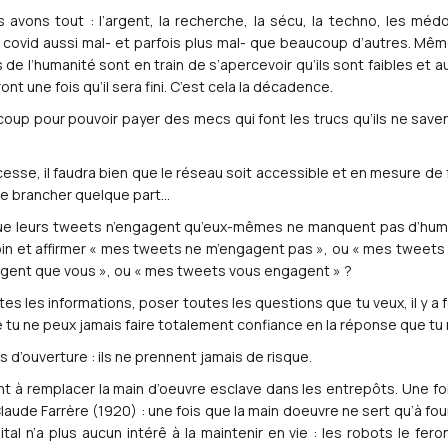
avons tout : l’argent, la recherche, la sécu, la techno, les médo
 covid aussi mal- et parfois plus mal- que beaucoup d’autres. Mêm
de l’humanité sont en train de s’apercevoir qu’ils sont faibles et au
ront une fois qu’il sera fini. C’est cela la décadence.
aucoup pour pouvoir payer des mecs qui font les trucs qu’ils ne saven
s cesse, il faudra bien que le réseau soit accessible et en mesure de
se brancher quelque part…
 que leurs tweets n’engagent qu’eux-mêmes ne manquent pas d’humo
 loin et affirmer « mes tweets ne m’engagent pas », ou « mes tweets 
agent que vous », ou « mes tweets vous engagent » ?
utes les informations, poser toutes les questions que tu veux, il y
 tu ne peux jamais faire totalement confiance en la réponse que tu 
s d’ouverture : ils ne prennent jamais de risque.
t à remplacer la main d’oeuvre esclave dans les entrepôts. Une fo
ude Farrère (1920) : une fois que la main doeuvre ne sert qu’à fourn
tal n’a plus aucun intérê à la maintenir en vie : les robots le fe