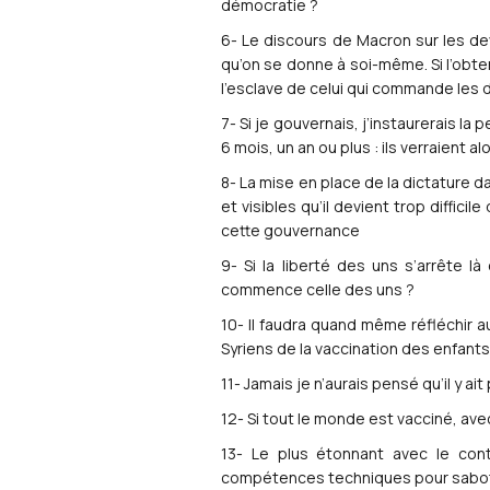
démocratie ?
6- Le discours de Macron sur les dev
qu’on se donne à soi-même. Si l’obte
l’esclave de celui qui commande les d
7- Si je gouvernais, j’instaurerais la
6 mois, un an ou plus : ils verraient a
8- La mise en place de la dictature d
et visibles qu’il devient trop diffici
cette gouvernance
9- Si la liberté des uns s’arrête l
commence celle des uns ?
10- Il faudra quand même réfléchir au
Syriens de la vaccination des enfants
11- Jamais je n’aurais pensé qu’il y a
12- Si tout le monde est vacciné, av
13- Le plus étonnant avec le cont
compétences techniques pour saboter