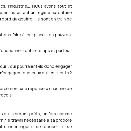
cs, l’industrie…. NOus avons tout et
e en instaurant un régime autoritaire
 bord du gouffre : ils sont en train de
t pas faire à leur place. Les pauvres,
 fonctionner tout le temps et partout.
ur : qui pourraient-ils donc engager
n’engagent que ceux qui les lisent »?
 a forcément une réponse à chacune de
reçois.
is qu’ils seront prêts, on fera comme
ir le travail nécéssaire à sa propore
ront sans manger ni se reposer… ni se