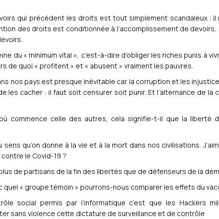
oirs qui précèdent les droits est tout simplement scandaleux : il
ntion des droits est conditionnée à l’accomplissement de devoirs, a
evoirs.
 peine du « minimum vital », c’est-à-dire d’obliger les riches punis à 
lors de quoi « profitent » et « abusent » vraiment les pauvres.
ans nos pays est presque inévitable car la corruption et les injust
le de les cacher : il faut soit censurer soit punir. Et l’alternance de 
à où commence celle des autres, cela signifie-t-il que la liberté
 sens qu’on donne à la vie et à la mort dans nos civilisations. J’a
 contre le Covid-19 ?
it plus de partisans de la fin des libertés que de défenseurs de la d
ec quel « groupe témoin » pourrons-nous comparer les effets du vacc
rôle social permis par l’informatique c’est que les Hackers mi
 sans violence cette dictature de surveillance et de contrôle