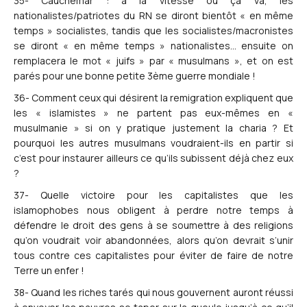
35- Cauchemar : à la vitesse où ça va, les
nationalistes/patriotes du RN se diront bientôt « en même
temps » socialistes, tandis que les socialistes/macronistes
se diront « en même temps » nationalistes… ensuite on
remplacera le mot « juifs » par « musulmans », et on est
parés pour une bonne petite 3ème guerre mondiale !
36- Comment ceux qui désirent la remigration expliquent que
les « islamistes » ne partent pas eux-mêmes en «
musulmanie » si on y pratique justement la charia ? Et
pourquoi les autres musulmans voudraient-ils en partir si
c’est pour instaurer ailleurs ce qu’ils subissent déjà chez eux
?
37- Quelle victoire pour les capitalistes que les
islamophobes nous obligent à perdre notre temps à
défendre le droit des gens à se soumettre à des religions
qu’on voudrait voir abandonnées, alors qu’on devrait s’unir
tous contre ces capitalistes pour éviter de faire de notre
Terre un enfer !
38- Quand les riches tarés qui nous gouvernent auront réussi