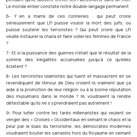
Le monde entier constate notre double-langage permanent
6- Y en a marre de ces conneries : qui peut croire
sérieusement que LFI puisse vouloir la mort des juifs, ou
puisse soutenir les terroristes ? Qui peut croire que LFI
veuille instaurer la charia et faire voiler les femmes de France
?
7- Et si la puissance des guerres n’était que le résultat de la
somme des inégalités accumulées jusqu’à ce qu’elles
éclatent ?
8- Les terroristes islamistes qui tuent et massacrent en se
revendiquant de l’Amour de Dieu croient-ls vraiment que ça
aide à la promotion de leur religion ou à la bonne réputation
des musulmans dans le monde ? Ils voudraient la rendre
détestable qu’ils ne s’y prendraient pas autrement !
9- Pour lutter contre les tarés millenaristes qui veulent se
venger des « Croisés » Occidentaux en semant le chaos et la
peur par le biais du terrorisme, les démocrates modernes
voudraient bouter les sarrasins hors du Royaume en semant