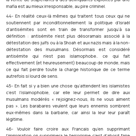
mafia est au mieux irresponsable, au pire criminel.
44- En réalité ceux-là mêmes qui traitent tous ceux qui ne
soutiennent par inconditionnellement la politique d’Israël
d’antisémites sont en train de transformer jusqu’à sa
définition : antisémite n’est plus désoramais associé à la
détestation des juifs ou à la Shoah et aux nazis mais à la non-
détestation des musulmans. Désormais est considéré
antisémite qui n’est pas islamophobe.. ce qui fait
effectivement (et heureusement) beaucoup de monde, mais
ce qui fait perdre toute la charge historique de ce terme
autrefois si lourd de sens.
45- En fait si y a bien une chose qu’attendent les islamistes
c’est l’islamophobie, car elle leur permet de dire aux
musulmans modérés « rejoignez-nous, ils ne vous aiment
pas ». Les barabares veulent que leurs ennemis sombrent
eux-mêmes dans la barbarie, car ainsi la leur leur paraît
légitime.
46- Vouloir faire croire aux Francais qu’en supprimant
l’immigration on supprimera le terrorisme c’est d’abord faire