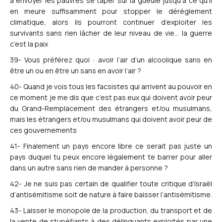
à envoyer les pauvres se taper sur la gueule jusqu’à ce qu’il
en meure suffisamment pour stopper le déréglement
climatique, alors ils pourront continuer d’exploiter les
survivants sans rien lâcher de leur niveau de vie… la guerre
c’est la paix
39- Vous préférez quoi : avoir l’air d’un alcoolique sans en
être un ou en être un sans en avoir l’air ?
40- Quand je vois tous les facsistes qui arrivent au pouvoir en
ce moment je me dis que c’est pas eux qui doivent avoir peur
du Grand-Remplacement des étrangers et/ou musulmans,
mais les étrangers et/ou musulmans qui doivent avoir peur de
ces gouvernements
41- Finalement un pays encore libre ce serait pas juste un
pays duquel tu peux encore légalement te barrer pour aller
dans un autre sans rien de mander à personne ?
42- Je ne suis pas certain de qualifier toute critique d’Israël
d’antisémitisme soit de nature à faire baisser l’antisémitisme.
43- Laisser le monopole de la production, du transport et de
la vente de stupéfiants à des délinquants exploités par une